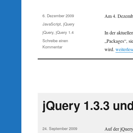
Veröffentlicht
6. Dezember 2009
Am 4. Dezember
am
Kategorien
JavaScript
,
jQuery
Schlagwörter
jQuery
,
jQuery 1.4
In der aktuelle
Schreibe einen
„Packages“, si
zu
Kommentar
„jQuery 1
wird.
weiterles
jQuery
1.4a1
–
erste
Alpha
verfügbar
jQuery 1.3.3 un
Veröffentlicht
24. September 2009
Auf der jQuery