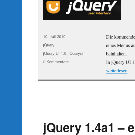
Veröffentlicht
10. Juli 2010
Die kommende
am
Kategorien
jQuery
eines Menüs au
Schlagwörter
jQuery UI 1.9
,
jQueryui
beinhalten.
zu
2 Kommentare
In jQuery UI 1
jQuery
„jQuery UI 1.9
weiterlesen
UI
1.9
Preview
mit
Tooltip
und
Menü
jQuery 1.4a1 – 