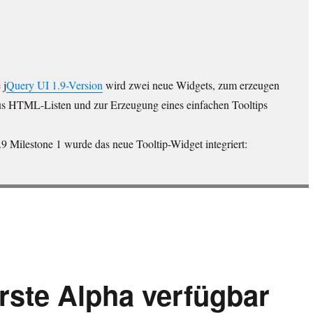
 j
Query UI 1.9-Version
wird zwei neue Widgets, zum erzeugen
s HTML-Listen und zur Erzeugung eines einfachen Tooltips
.9 Milestone 1 wurde das neue Tooltip-Widget integriert:
 Preview mit Tooltip und Menü“
erste Alpha verfügbar