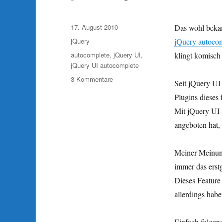
Veröffentlicht
17. August 2010
Das wohl bekan
am
Kategorien
jQuery
jQuery autoco
Schlagwörter
autocomplete
,
jQuery UI
,
klingt komisch –
jQuery UI autocomplete
zu
3 Kommentare
Seit jQuery UI 
jQuery
Plugins dieses
UI
autocomplete
Mit jQuery UI s
selectFirst
angeboten hat,
Meiner Meinung
immer das erst
Dieses Feature
allerdings habe
Einfach folgen