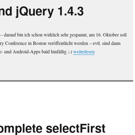
nd jQuery 1.4.3
– darauf bin ich schon wirklich sehr gespannt, am 16. Oktober soll
ry Conference in Boston veröffentlicht werden – evtl. sind dann
„jQuery Mobile und jQuery 1.4.
e- und Android-Apps bald hinfällig ;-)
weiterlesen
omplete selectFirst