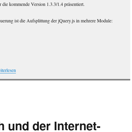
 die kommende Version 1.3.3/1.4 präsentiert.
uerung ist die Aufsplittung der jQuery.js in mehrere Module:
Query 1.3.3 und 1.4 – Neuerungen“
iterlesen
 und der Internet-