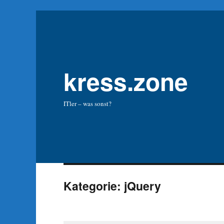
kress.zone
ITler – was sonst?
Kategorie:
jQuery