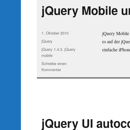
jQuery Mobile u
Veröffentlicht
1. Oktober 2010
jQuery Mobile 
am
Kategorien
jQuery
es auf der jQue
Schlagwörter
jQuery 1.4.3
,
jQuery
einfache iPhon
mobile
Schreibe einen
zu
Kommentar
jQuery
Mobile
und
jQuery
1.4.3
jQuery UI autoc