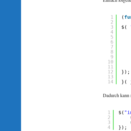
1
(
fu
2
3
$( 
4
5
6
7
8
9
10
11
12
});
13
14
}( 
Dadurch kann 
1
$(
"i
2
3
4
});