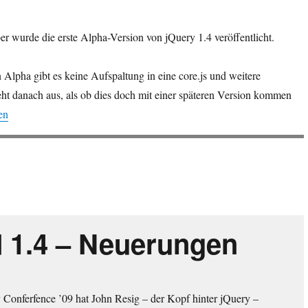
 wurde die erste Alpha-Version von jQuery 1.4 veröffentlicht.
n Alpha gibt es keine Aufspaltung in eine core.js und weitere
eht danach aus, als ob dies doch mit einer späteren Version kommen
.4a1 – erste Alpha verfügbar“
en
d 1.4 – Neuerungen
 Conferfence ’09 hat John Resig – der Kopf hinter jQuery –