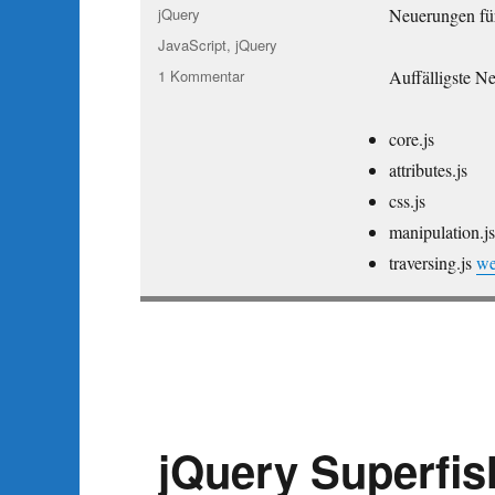
am
Kategorien
jQuery
Neuerungen für
Schlagwörter
JavaScript
,
jQuery
zu
1 Kommentar
Auffälligste Ne
jQuery
1.3.3
core.js
und
1.4
attributes.js
–
css.js
Neuerungen
manipulation.js
„j
traversing.js
we
jQuery Superfish