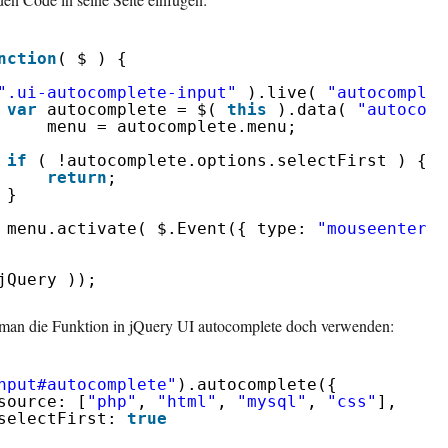
nction
( $ ) {
".ui-autocomplete-input"
).live( 
"autocomplet
var
autocomplete = $( 
this
).data( 
"autocomp
menu = autocomplete.menu;
if
( !autocomplete.options.selectFirst ) {
return
;
}
menu.activate( $.Event({ type: 
"mouseenter"
jQuery ));
man die Funktion in jQuery UI autocomplete doch verwenden:
nput#autocomplete"
).autocomplete({
source: [
"php"
, 
"html"
, 
"mysql"
, 
"css"
],
selectFirst: 
true