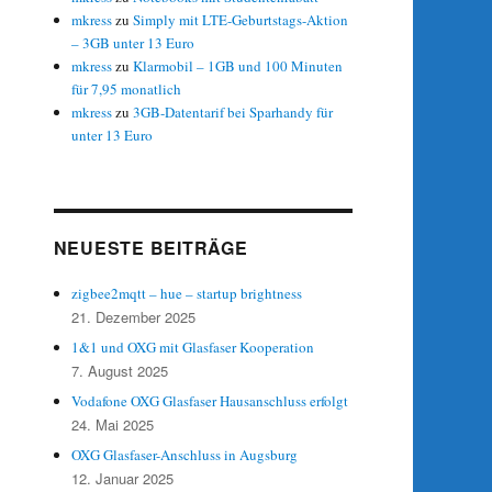
mkress
zu
Simply mit LTE-Geburtstags-Aktion
– 3GB unter 13 Euro
mkress
zu
Klarmobil – 1GB und 100 Minuten
für 7,95 monatlich
mkress
zu
3GB-Datentarif bei Sparhandy für
unter 13 Euro
3“
NEUESTE BEITRÄGE
zigbee2mqtt – hue – startup brightness
21. Dezember 2025
1&1 und OXG mit Glasfaser Kooperation
7. August 2025
Vodafone OXG Glasfaser Hausanschluss erfolgt
24. Mai 2025
OXG Glasfaser-Anschluss in Augsburg
12. Januar 2025