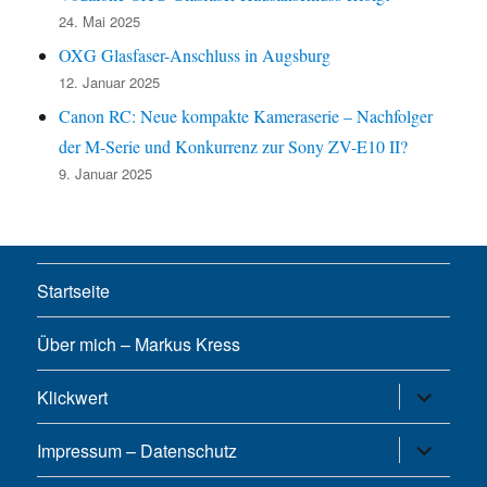
24. Mai 2025
OXG Glasfaser-Anschluss in Augsburg
12. Januar 2025
Canon RC: Neue kompakte Kameraserie – Nachfolger
der M-Serie und Konkurrenz zur Sony ZV-E10 II?
9. Januar 2025
Startseite
Über mich – Markus Kress
Untermen
Klickwert
öffnen
Untermen
Impressum – Datenschutz
öffnen