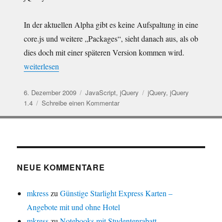
In der aktuellen Alpha gibt es keine Aufspaltung in eine
core.js und weitere „Packages“, sieht danach aus, als ob
dies doch mit einer späteren Version kommen wird.
„jQuery 1.4a1 – erste Alpha verfügbar“
weiterlesen
Veröffentlicht
Kategorien
Schlagwörter
6. Dezember 2009
JavaScript
,
jQuery
jQuery
,
jQuery
am
zu
1.4
Schreibe einen Kommentar
jQuery
1.4a1
–
erste
Alpha
verfügbar
NEUE KOMMENTARE
mkress
zu
Günstige Starlight Express Karten –
Angebote mit und ohne Hotel
mkress
zu
Notebooks mit Studentenrabatt