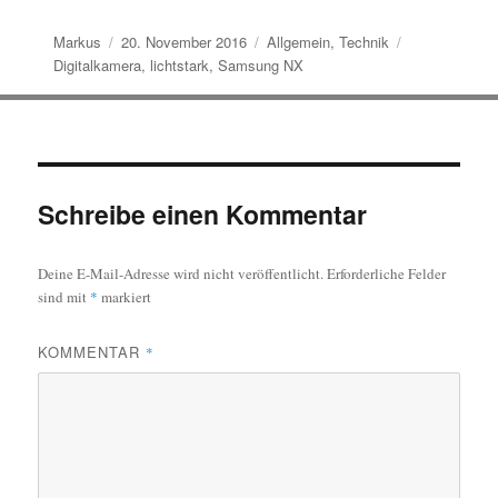
Autor
Veröffentlicht
Kategorien
Schlagwörter
Markus
20. November 2016
Allgemein
,
Technik
am
Digitalkamera
,
lichtstark
,
Samsung NX
Schreibe einen Kommentar
Deine E-Mail-Adresse wird nicht veröffentlicht.
Erforderliche Felder
sind mit
*
markiert
KOMMENTAR
*