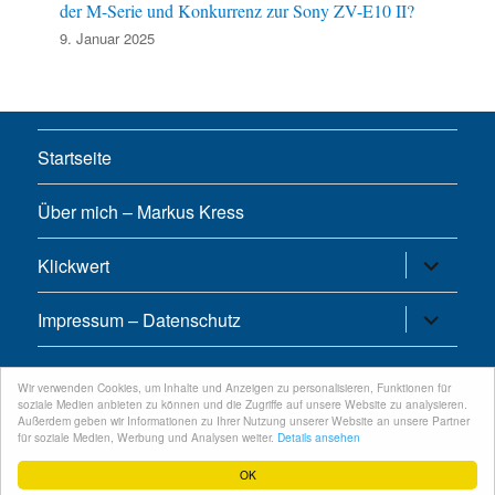
der M-Serie und Konkurrenz zur Sony ZV-E10 II?
9. Januar 2025
Startseite
Über mich – Markus Kress
Untermen
Klickwert
öffnen
Untermen
Impressum – Datenschutz
öffnen
Wir verwenden Cookies, um Inhalte und Anzeigen zu personalisieren, Funktionen für
Twitter
Feed
Google+
Facebook
Xing
soziale Medien anbieten zu können und die Zugriffe auf unsere Website zu analysieren.
Außerdem geben wir Informationen zu Ihrer Nutzung unserer Website an unsere Partner
für soziale Medien, Werbung und Analysen weiter.
Details ansehen
© 2026 - kress.zone
OK