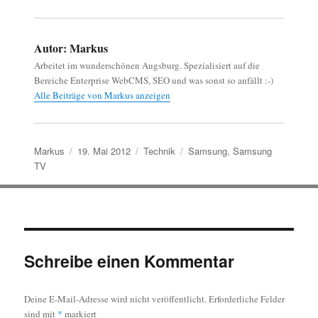
Autor:
Markus
Arbeitet im wunderschönen Augsburg. Spezialisiert auf die
Bereiche Enterprise WebCMS, SEO und was sonst so anfällt :-)
Alle Beiträge von Markus anzeigen
Autor
Veröffentlicht
Kategorien
Schlagwörter
Markus
19. Mai 2012
Technik
Samsung
,
Samsung
am
TV
Schreibe einen Kommentar
Deine E-Mail-Adresse wird nicht veröffentlicht.
Erforderliche Felder
sind mit
*
markiert