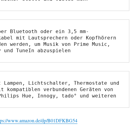
ber Bluetooth oder ein 3,5 mm-
kabel mit Lautsprechern oder Kopfhörern 
den werden, um Musik von Prime Music, 
y und TuneIn abzuspielen
t Lampen, Lichtschalter, Thermostate und 
it kompatiblen verbundenen Geräten von 
Philips Hue, Innogy, tado° und weiteren
tps://www.amazon.de/dp/B01DFKBG54