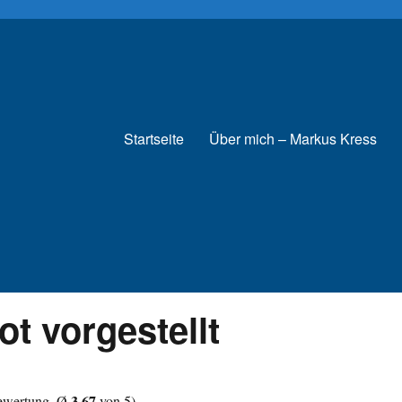
Startseite
Über mich – Markus Kress
t vorgestellt
3,67
wertung, Ø
von 5)