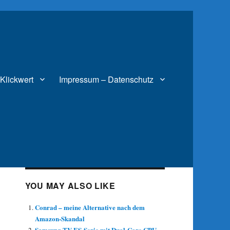
Klickwert
Impressum – Datenschutz
YOU MAY ALSO LIKE
Conrad – meine Alternative nach dem
Amazon-Skandal
Samsung TV ES-Serie mit Dual-Core CPU –