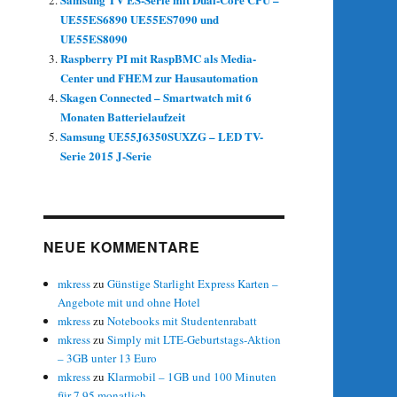
UE55ES6890 UE55ES7090 und
UE55ES8090
Raspberry PI mit RaspBMC als Media-
Center und FHEM zur Hausautomation
Skagen Connected – Smartwatch mit 6
Monaten Batterielaufzeit
Samsung UE55J6350SUXZG – LED TV-
Serie 2015 J-Serie
NEUE KOMMENTARE
mkress
zu
Günstige Starlight Express Karten –
Angebote mit und ohne Hotel
mkress
zu
Notebooks mit Studentenrabatt
mkress
zu
Simply mit LTE-Geburtstags-Aktion
– 3GB unter 13 Euro
mkress
zu
Klarmobil – 1GB und 100 Minuten
für 7,95 monatlich