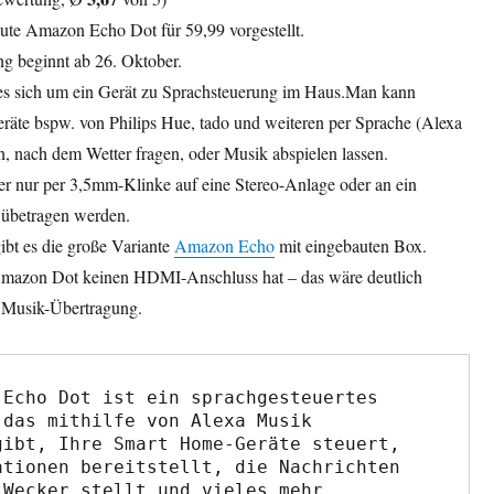
te Amazon Echo Dot für 59,99 vorgestellt.
ng beginnt ab 26. Oktober.
es sich um ein Gerät zu Sprachsteuerung im Haus.
Man kann
te bspw. von Philips Hue, tado und weiteren per Sprache (Alexa
n, nach dem Wetter fragen, oder Musik abspielen lassen.
r nur per 3,5mm-Klinke auf eine Stereo-Anlage oder an ein
 übetragen werden.
ibt es die große Variante
Amazon Echo
mit eingebauten Box.
Amazon Dot keinen HDMI-Anschluss hat – das wäre deutlich
r Musik-Übertragung.
 Echo Dot ist ein sprachgesteuertes 
 das mithilfe von Alexa Musik 
gibt, Ihre Smart Home-Geräte steuert, 
ationen bereitstellt, die Nachrichten 
 Wecker stellt und vieles mehr