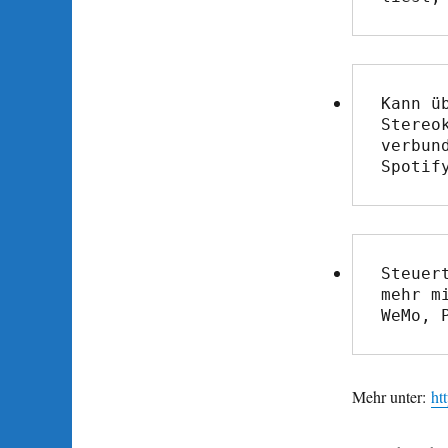
Kann ü
Stereo
verbun
Spotif
Steuer
mehr m
WeMo, 
Mehr unter:
ht