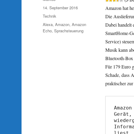
Veröffentlicht
14. September 2016
Amazon hat heu
am
Kategorien
Technik
Die Auslieferu
Schlagwörter
Alexa
,
Amazon
,
Amazon
Dabei handelt 
Echo
,
Sprachsteuerung
SmartHome-Gerä
Service) steuer
Musik kann abe
Bluetooth-Box
Für 179 Euro g
Schade, dass 
praktischer zu
Amazon
Gerät,
wieder
Inform
liest,