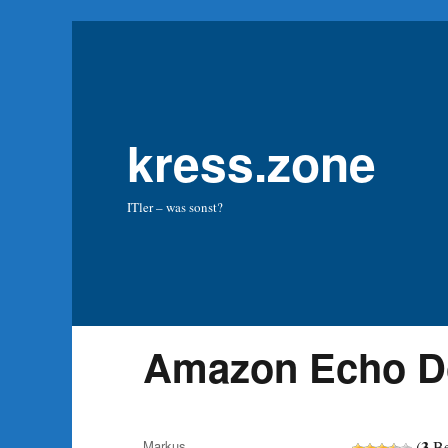
kress.zone
ITler – was sonst?
Amazon Echo Do
Autor
3
Markus
(
Be