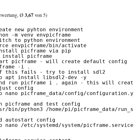
3,67
wertung, Ø
von 5)
eate new pyhton environment
hon -m venv envpicframe
itch to python environment
rce envpicframe/bin/activate
nstall picframe via pip
 install picframe
art picframe - will create default config
frame -i .
f this fails - try to install sdl2
o apt install libsdl2-dev -y
nd run picframe i . again - this will create 
just config 
o nano picframe_data/config/configuration.yam
n picframe and test config
sr/bin/python3 /home/pi/picframe_data/run_sta
d autostart config
o nano /etc/systemd/system/picframe.service