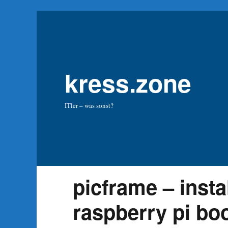
kress.zone
ITler – was sonst?
picframe – insta
raspberry pi b