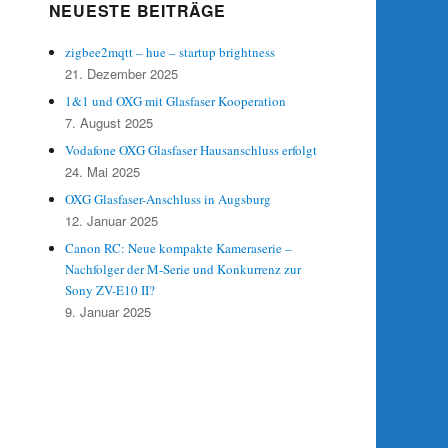
NEUESTE BEITRÄGE
zigbee2mqtt – hue – startup brightness
21. Dezember 2025
1&1 und OXG mit Glasfaser Kooperation
7. August 2025
Vodafone OXG Glasfaser Hausanschluss erfolgt
/pi/picframe_data/run_start.py /home/pi/picf
24. Mai 2025
OXG Glasfaser-Anschluss in Augsburg
12. Januar 2025
Canon RC: Neue kompakte Kameraserie –
Nachfolger der M-Serie und Konkurrenz zur
Sony ZV-E10 II?
9. Januar 2025