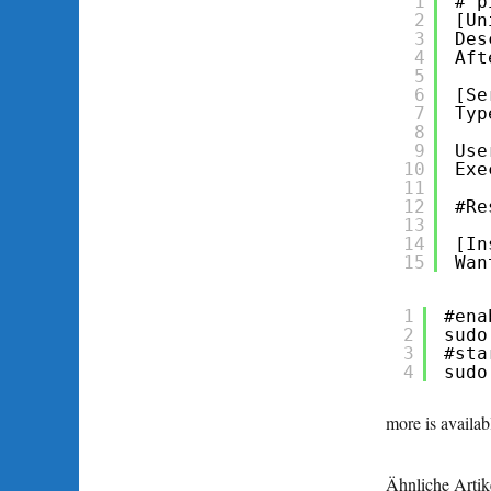
1
# p
2
[Un
3
Des
4
Aft
5
6
[Se
7
Typ
8
9
Use
10
Exe
11
12
#Re
13
14
[In
15
Wan
1
#ena
2
sudo
3
#sta
4
sudo
more is availab
Ähnliche Artik