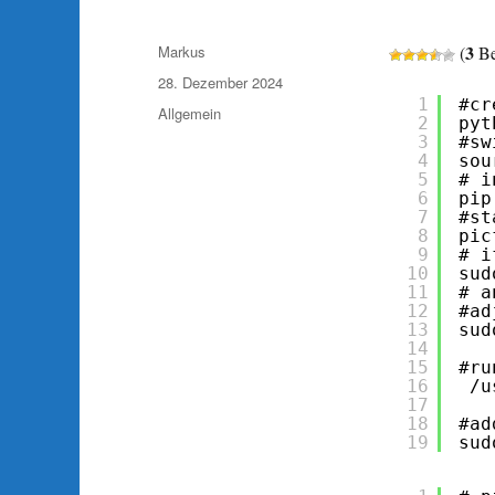
Autor
3
Markus
(
Be
Veröffentlicht
28. Dezember 2024
am
1
#cr
Kategorien
Allgemein
2
pyt
3
#sw
4
sou
5
# i
6
pip
7
#st
8
pic
9
# i
10
sud
11
# a
12
#ad
13
sud
14
15
#ru
16
/u
17
18
#ad
19
sud