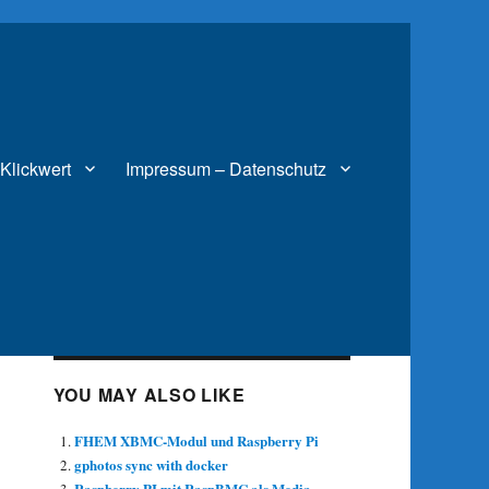
Klickwert
Impressum – Datenschutz
YOU MAY ALSO LIKE
FHEM XBMC-Modul und Raspberry Pi
gphotos sync with docker
Raspberry PI mit RaspBMC als Media-