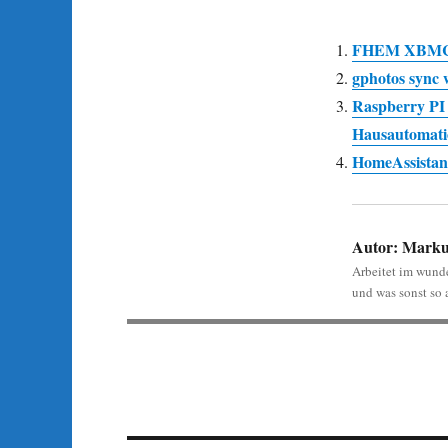
FHEM XBMC-M
gphotos sync 
Raspberry PI
Hausautomati
HomeAssistant
Autor:
Marku
Arbeitet im wund
und was sonst so a