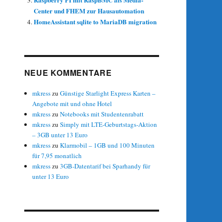
Center und FHEM zur Hausautomation
HomeAssistant sqlite to MariaDB migration
NEUE KOMMENTARE
mkress
zu
Günstige Starlight Express Karten –
Angebote mit und ohne Hotel
mkress
zu
Notebooks mit Studentenrabatt
mkress
zu
Simply mit LTE-Geburtstags-Aktion
picframe_data folder
– 3GB unter 13 Euro
mkress
zu
Klarmobil – 1GB und 100 Minuten
l
für 7,95 monatlich
mkress
zu
3GB-Datentarif bei Sparhandy für
rt.py /home/pi/picframe_data/config/configur
unter 13 Euro