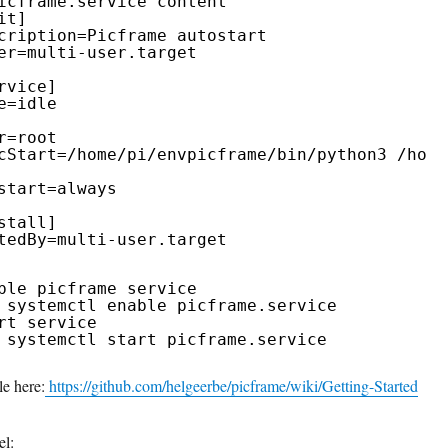
icframe.service content
it]
cription=Picframe autostart
er=multi-user.target
rvice]
e=idle
r=root
cStart=/home/pi/envpicframe/bin/python3 /home
start=always
stall]
tedBy=multi-user.target
ble picframe service
 systemctl enable picframe.service
rt service
 systemctl start picframe.service 
le here:
https://github.com/helgeerbe/picframe/wiki/Getting-Started
el: