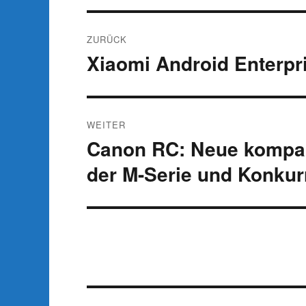
Beitragsnavigation
ZURÜCK
Xiaomi Android Enterp
Vorheriger
Beitrag:
WEITER
Canon RC: Neue kompak
Nächster
Beitrag:
der M-Serie und Konkur