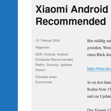
Xiaomi Android 
Recommended
Veröffentlicht
10. Februar 2024
Bin zufällig a
am
Kategorien
Allgemein
gestoßen. Wem 
Schlagwörter
AER
,
Android
,
Android
einen Blick dra
Enterprise Recommended
,
Redmi
,
Security
,
Updates
,
https://trust.m
Xiaomi
Schreibe einen
zu
Kommentar
So ist dort hi
Xiaomi
Redmi Note 13 
Android
und ein Update
Enterprise
Recommended
Das Xiaomi 13T