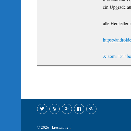
ein Upgrade au
alle Herstelle
https://android
Xiaomi 13T b
Twitter
Feed
Google+
Facebook
Xing
© 2026 - kress.zone