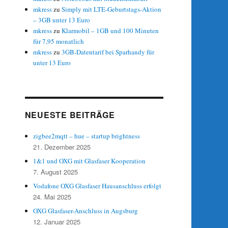
mkress
zu
Simply mit LTE-Geburtstags-Aktion
– 3GB unter 13 Euro
mkress
zu
Klarmobil – 1GB und 100 Minuten
für 7,95 monatlich
mkress
zu
3GB-Datentarif bei Sparhandy für
unter 13 Euro
NEUESTE BEITRÄGE
zigbee2mqtt – hue – startup brightness
21. Dezember 2025
1&1 und OXG mit Glasfaser Kooperation
7. August 2025
Vodafone OXG Glasfaser Hausanschluss erfolgt
24. Mai 2025
OXG Glasfaser-Anschluss in Augsburg
12. Januar 2025