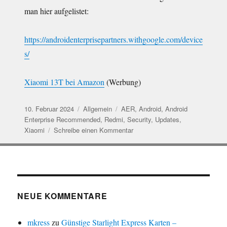
man hier aufgelistet:
https://androidenterprisepartners.withgoogle.com/device
s/
Xiaomi 13T bei Amazon
(Werbung)
Veröffentlicht
Kategorien
Schlagwörter
10. Februar 2024
Allgemein
AER
,
Android
,
Android
am
Enterprise Recommended
,
Redmi
,
Security
,
Updates
,
zu
Xiaomi
Schreibe einen Kommentar
Xiaomi
Android
Enterprise
Recommended
NEUE KOMMENTARE
mkress
zu
Günstige Starlight Express Karten –