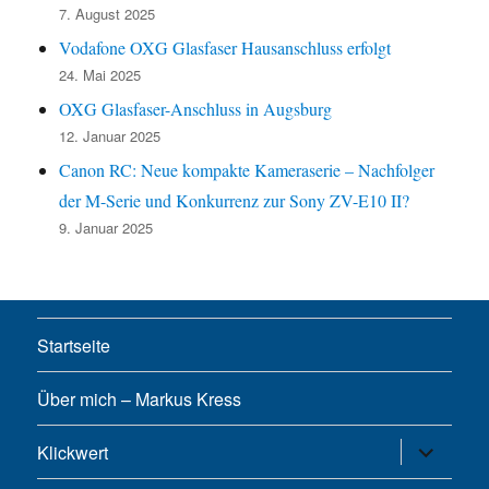
7. August 2025
Vodafone OXG Glasfaser Hausanschluss erfolgt
24. Mai 2025
OXG Glasfaser-Anschluss in Augsburg
12. Januar 2025
Canon RC: Neue kompakte Kameraserie – Nachfolger
der M-Serie und Konkurrenz zur Sony ZV-E10 II?
9. Januar 2025
Startseite
Über mich – Markus Kress
Untermen
Klickwert
öffnen