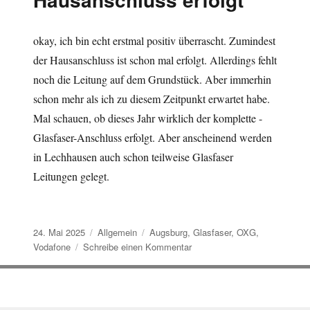
okay, ich bin echt erstmal positiv überrascht. Zumindest
der Hausanschluss ist schon mal erfolgt. Allerdings fehlt
noch die Leitung auf dem Grundstück. Aber immerhin
schon mehr als ich zu diesem Zeitpunkt erwartet habe.
Mal schauen, ob dieses Jahr wirklich der komplette -
Glasfaser-Anschluss erfolgt. Aber anscheinend werden
in Lechhausen auch schon teilweise Glasfaser
Leitungen gelegt.
Veröffentlicht
Kategorien
Schlagwörter
24. Mai 2025
Allgemein
Augsburg
,
Glasfaser
,
OXG
,
am
zu
Vodafone
Schreibe einen Kommentar
Vodafone
OXG
Glasfaser
Hausanschluss