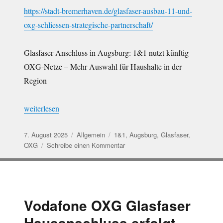
https://stadt-bremerhaven.de/glasfaser-ausbau-11-und-
oxg-schliessen-strategische-partnerschaft/
Glasfaser-Anschluss in Augsburg: 1&1 nutzt künftig
OXG-Netze – Mehr Auswahl für Haushalte in der
Region
„1&1 und OXG mit Glasfaser Kooperation“
weiterlesen
Veröffentlicht
Kategorien
Schlagwörter
7. August 2025
Allgemein
1&1
,
Augsburg
,
Glasfaser
,
am
zu
OXG
Schreibe einen Kommentar
1&1
und
OXG
mit
Glasfaser
Vodafone OXG Glasfaser
Kooperation
Hausanschluss erfolgt