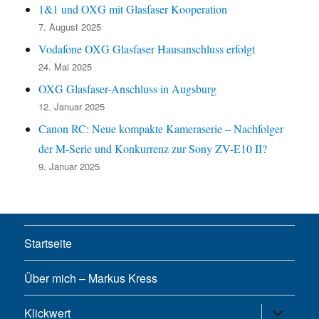
1&1 und OXG mit Glasfaser Kooperation
7. August 2025
Vodafone OXG Glasfaser Hausanschluss erfolgt
24. Mai 2025
OXG Glasfaser-Anschluss in Augsburg
12. Januar 2025
Canon RC: Neue kompakte Kameraserie – Nachfolger
der M-Serie und Konkurrenz zur Sony ZV-E10 II?
9. Januar 2025
Startseite
Über mich – Markus Kress
Untermen
Klickwert