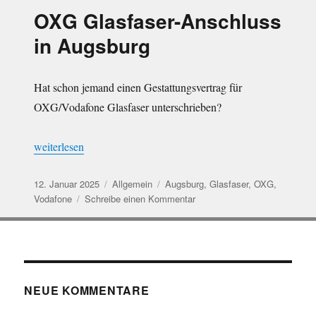
erfolgt
OXG Glasfaser-Anschluss
in Augsburg
Hat schon jemand einen Gestattungsvertrag für
OXG/Vodafone Glasfaser unterschrieben?
„OXG Glasfaser-Anschluss in Augsburg“
weiterlesen
Veröffentlicht
Kategorien
Schlagwörter
12. Januar 2025
Allgemein
Augsburg
,
Glasfaser
,
OXG
,
am
zu
Vodafone
Schreibe einen Kommentar
OXG
Glasfaser-
Anschluss
in
Augsburg
NEUE KOMMENTARE