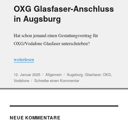
erfolgt
OXG Glasfaser-Anschluss
in Augsburg
Hat schon jemand einen Gestattungsvertrag für
OXG/Vodafone Glasfaser unterschrieben?
„OXG Glasfaser-Anschluss in Augsburg“
weiterlesen
Veröffentlicht
Kategorien
Schlagwörter
12. Januar 2025
Allgemein
Augsburg
,
Glasfaser
,
OXG
,
am
zu
Vodafone
Schreibe einen Kommentar
OXG
Glasfaser-
Anschluss
in
Augsburg
NEUE KOMMENTARE