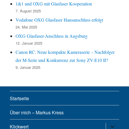
1&1 und OXG mit Glasfaser Kooperation
7. August 2025
Vodafone OXG Glasfaser Hausanschluss erfolgt
24. Mai 2025
OXG Glasfaser-Anschluss in Augsburg
12. Januar 2025
Canon RC: Neue kompakte Kameraserie – Nachfolger
der M-Serie und Konkurrenz zur Sony ZV-E10 II?
9. Januar 2025
Startseite
Über mich – Markus Kress
Untermen
Klickwert