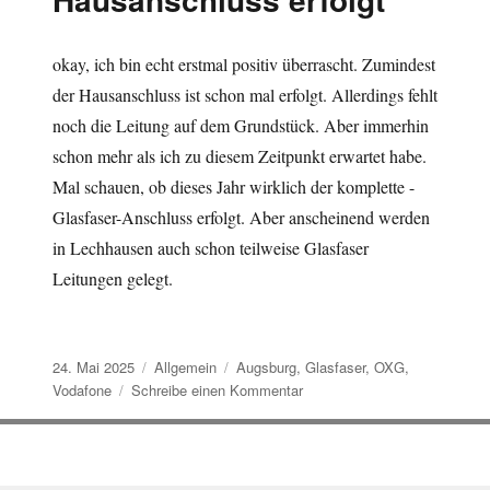
okay, ich bin echt erstmal positiv überrascht. Zumindest
der Hausanschluss ist schon mal erfolgt. Allerdings fehlt
noch die Leitung auf dem Grundstück. Aber immerhin
schon mehr als ich zu diesem Zeitpunkt erwartet habe.
Mal schauen, ob dieses Jahr wirklich der komplette -
Glasfaser-Anschluss erfolgt. Aber anscheinend werden
in Lechhausen auch schon teilweise Glasfaser
Leitungen gelegt.
Veröffentlicht
Kategorien
Schlagwörter
24. Mai 2025
Allgemein
Augsburg
,
Glasfaser
,
OXG
,
am
zu
Vodafone
Schreibe einen Kommentar
Vodafone
OXG
Glasfaser
Hausanschluss