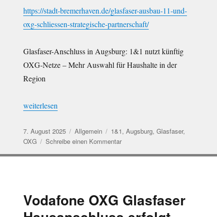
https://stadt-bremerhaven.de/glasfaser-ausbau-11-und-
oxg-schliessen-strategische-partnerschaft/
Glasfaser-Anschluss in Augsburg: 1&1 nutzt künftig
OXG-Netze – Mehr Auswahl für Haushalte in der
Region
„1&1 und OXG mit Glasfaser Kooperation“
weiterlesen
Veröffentlicht
Kategorien
Schlagwörter
7. August 2025
Allgemein
1&1
,
Augsburg
,
Glasfaser
,
am
zu
OXG
Schreibe einen Kommentar
1&1
und
OXG
mit
Glasfaser
Vodafone OXG Glasfaser
Kooperation
Hausanschluss erfolgt