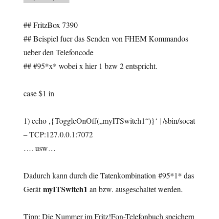
## FritzBox 7390
## Beispiel fuer das Senden von FHEM Kommandos
ueber den Telefoncode
## #95*x* wobei x hier 1 bzw 2 entspricht.
case $1 in
1) echo ‚{ToggleOnOff(„myITSwitch1“)}‘ | /sbin/socat
– TCP:127.0.0.1:7072
…. usw…
Dadurch kann durch die Tatenkombination #95*1* das
myITSwitch1
Gerät
an bzw. ausgeschaltet werden.
Tipp: Die Nummer im Fritz!Fon-Telefonbuch speichern