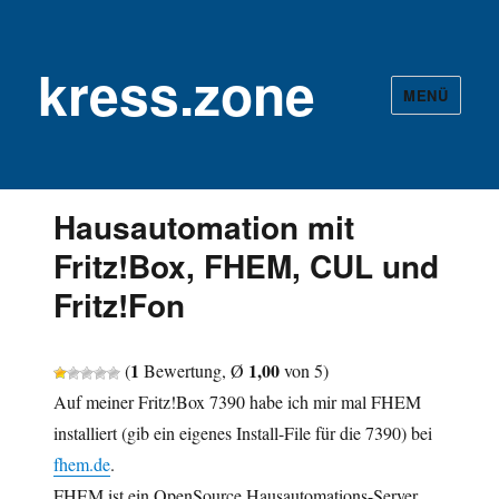
kress.zone
MENÜ
Hausautomation mit
Fritz!Box, FHEM, CUL und
Fritz!Fon
1
1,00
(
Bewertung, Ø
von 5)
Auf meiner Fritz!Box 7390 habe ich mir mal FHEM
installiert (gib ein eigenes Install-File für die 7390) bei
fhem.de
.
FHEM ist ein OpenSource Hausautomations-Server.