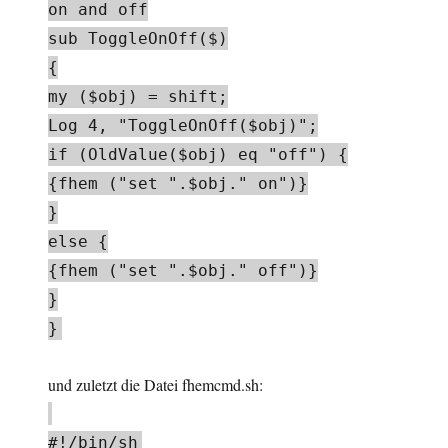
on and off
sub ToggleOnOff($)
{
my ($obj) = shift;
Log 4, "ToggleOnOff($obj)";
if (OldValue($obj) eq "off") {
{fhem ("set ".$obj." on")}
}
else {
{fhem ("set ".$obj." off")}
}
}
und zuletzt die Datei fhemcmd.sh:
#!/bin/sh