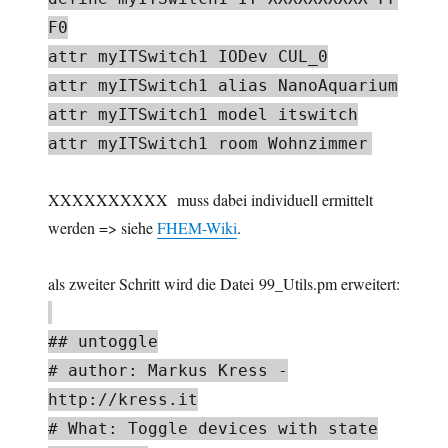
F0
attr myITSwitch1 IODev CUL_0
attr myITSwitch1 alias NanoAquarium
attr myITSwitch1 model itswitch
attr myITSwitch1 room Wohnzimmer
XXXXXXXXXX muss dabei individuell ermittelt
werden => siehe
FHEM-Wiki
.
als zweiter Schritt wird die Datei 99_Utils.pm erweitert:
## untoggle
# author: Markus Kress -
http://kress.it
# What: Toggle devices with state