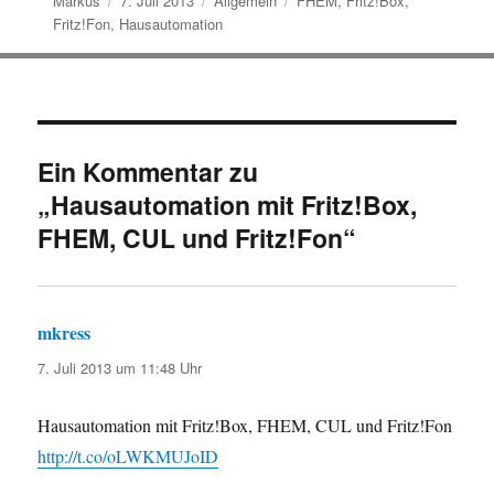
Markus
7. Juli 2013
Allgemein
FHEM
,
Fritz!Box
,
am
Fritz!Fon
,
Hausautomation
Ein Kommentar zu
„Hausautomation mit Fritz!Box,
FHEM, CUL und Fritz!Fon“
mkress
sagt:
7. Juli 2013 um 11:48 Uhr
Hausautomation mit Fritz!Box, FHEM, CUL und Fritz!Fon
http://t.co/oLWKMUJoID