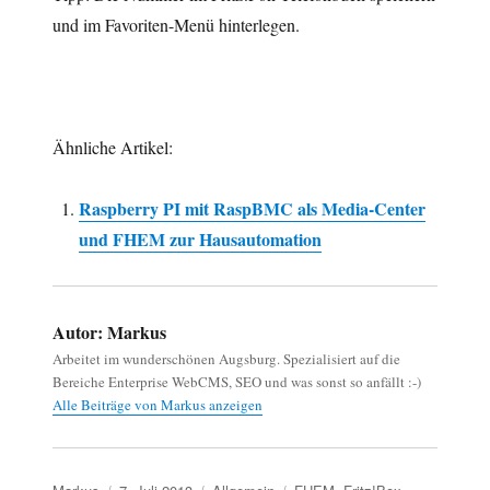
und im Favoriten-Menü hinterlegen.
Ähnliche Artikel:
Raspberry PI mit RaspBMC als Media-Center
und FHEM zur Hausautomation
Autor:
Markus
Arbeitet im wunderschönen Augsburg. Spezialisiert auf die
Bereiche Enterprise WebCMS, SEO und was sonst so anfällt :-)
Alle Beiträge von Markus anzeigen
Autor
Veröffentlicht
Kategorien
Schlagwörter