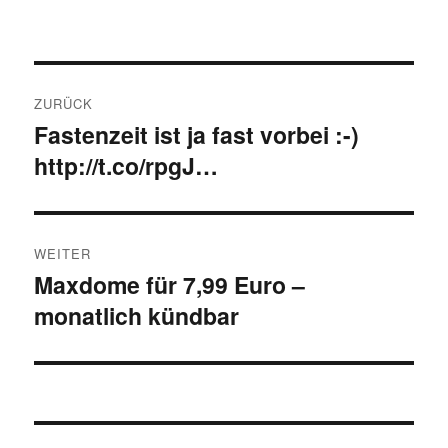
Beitragsnavigation
ZURÜCK
Fastenzeit ist ja fast vorbei :-)
Vorheriger
http://t.co/rpgJ…
Beitrag:
WEITER
Maxdome für 7,99 Euro –
Nächster
monatlich kündbar
Beitrag: