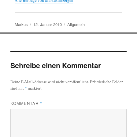
Alle Beiträge von Markus anzeigen
Autor
Veröffentlicht
Kategorien
Markus
12. Januar 2010
Allgemein
am
Schreibe einen Kommentar
Deine E-Mail-Adresse wird nicht veröffentlicht.
Erforderliche Felder
sind mit
*
markiert
KOMMENTAR
*