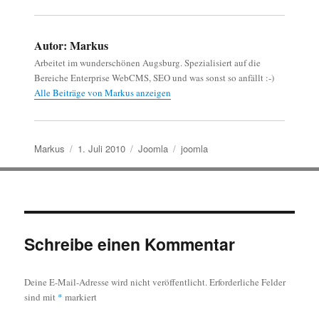
Autor:
Markus
Arbeitet im wunderschönen Augsburg. Spezialisiert auf die
Bereiche Enterprise WebCMS, SEO und was sonst so anfällt :-)
Alle Beiträge von Markus anzeigen
Autor
Veröffentlicht
Kategorien
Schlagwörter
Markus
1. Juli 2010
Joomla
joomla
am
Schreibe einen Kommentar
Deine E-Mail-Adresse wird nicht veröffentlicht.
Erforderliche Felder
sind mit
*
markiert