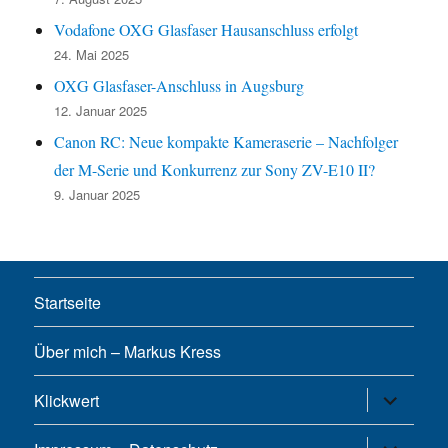
Vodafone OXG Glasfaser Hausanschluss erfolgt
24. Mai 2025
OXG Glasfaser-Anschluss in Augsburg
12. Januar 2025
Canon RC: Neue kompakte Kameraserie – Nachfolger
der M-Serie und Konkurrenz zur Sony ZV-E10 II?
9. Januar 2025
Startseite
Über mich – Markus Kress
Untermen
Klickwert
öffnen
Untermen