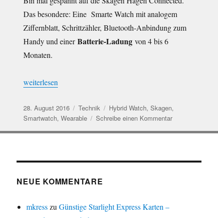
Bin mal gespannt auf die Skagen Hagen Connected.
Das besondere: Eine Smarte Watch mit analogem
Ziffernblatt, Schrittzähler, Bluetooth-Anbindung zum
Batterie-Ladung
Handy und einer
von 4 bis 6
Monaten.
„Skagen Connected – Smartwatch mit 6 Monaten Batterielaufze
weiterlesen
Veröffentlicht
Kategorien
Schlagwörter
28. August 2016
Technik
Hybrid Watch
,
Skagen
,
am
zu
Smartwatch
,
Wearable
Schreibe einen Kommentar
Skagen
Connected
–
Smartwatch
mit
6
NEUE KOMMENTARE
Monaten
Batterielaufzeit
mkress
zu
Günstige Starlight Express Karten –