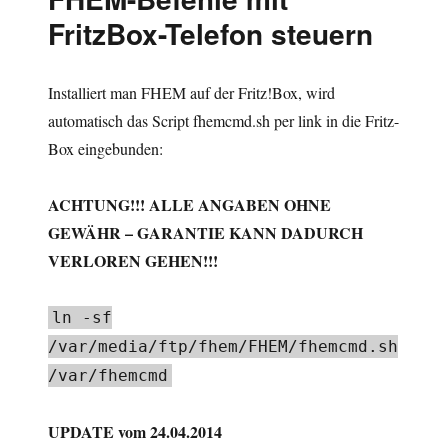
Serie
FritzBox-Telefon steuern
2015
J-
Serie
Installiert man FHEM auf der Fritz!Box, wird
automatisch das Script fhemcmd.sh per link in die Fritz-
Box eingebunden:
ACHTUNG!!! ALLE ANGABEN OHNE
GEWÄHR – GARANTIE KANN DADURCH
VERLOREN GEHEN!!!
ln -sf
/var/media/ftp/fhem/FHEM/fhemcmd.sh
/var/fhemcmd
UPDATE vom 24.04.2014