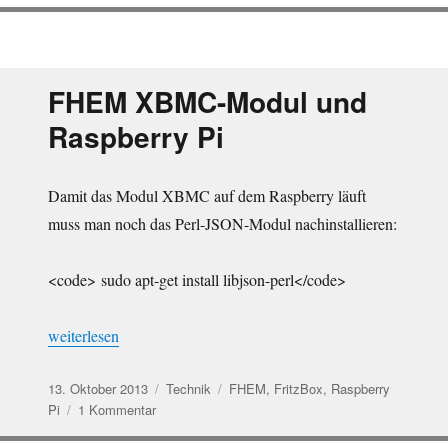
FHEM-
Befehle
mit
FritzBox-
Telefon
FHEM XBMC-Modul und
steuern
Raspberry Pi
Damit das Modul XBMC auf dem Raspberry läuft
muss man noch das Perl-JSON-Modul nachinstallieren:
<code> sudo apt-get install libjson-perl</code>
„FHEM XBMC-Modul und Raspberry Pi“
weiterlesen
Veröffentlicht
Kategorien
Schlagwörter
13. Oktober 2013
Technik
FHEM
,
FritzBox
,
Raspberry
am
zu
Pi
1 Kommentar
FHEM