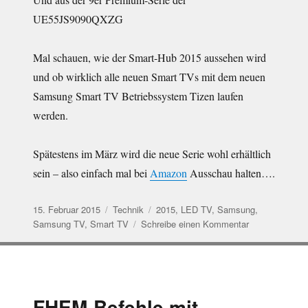
UE55JS9090QXZG
Mal schauen, wie der Smart-Hub 2015 aussehen wird
und ob wirklich alle neuen Smart TVs mit dem neuen
Samsung Smart TV Betriebssystem Tizen laufen
werden.
Spätestens im März wird die neue Serie wohl erhältlich
sein – also einfach mal bei
Amazon
Ausschau halten….
Veröffentlicht
Kategorien
Schlagwörter
15. Februar 2015
Technik
2015
,
LED TV
,
Samsung
,
am
zu
Samsung TV
,
Smart TV
Schreibe einen Kommentar
Samsung
UE55J6350S
–
LED
TV-
FHEM-Befehle mit