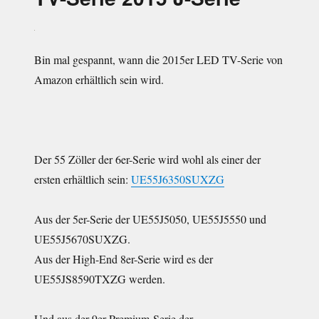
herausfinden
Bin mal gespannt, wann die 2015er LED TV-Serie von
Amazon erhältlich sein wird.
Der 55 Zöller der 6er-Serie wird wohl als einer der
ersten erhältlich sein:
UE55J6350SUXZG
Aus der 5er-Serie der UE55J5050, UE55J5550 und
UE55J5670SUXZG.
Aus der High-End 8er-Serie wird es der
UE55JS8590TXZG werden.
Und aus der 9er Premium-Serie der