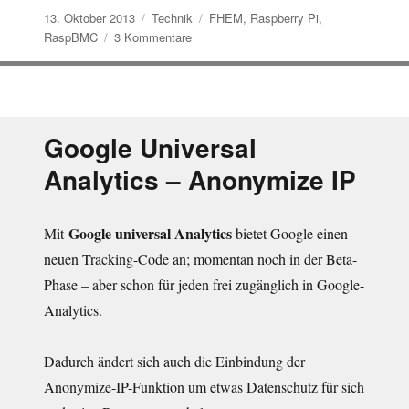
Veröffentlicht
Kategorien
Schlagwörter
13. Oktober 2013
Technik
FHEM
,
Raspberry Pi
,
am
zu
RaspBMC
3 Kommentare
Raspberry
PI
mit
RaspBMC
als
Google Universal
Media-
Analytics – Anonymize IP
Center
und
FHEM
zur
Google universal Analytics
Mit
bietet Google einen
Hausautomation
neuen Tracking-Code an; momentan noch in der Beta-
Phase – aber schon für jeden frei zugänglich in Google-
Analytics.
Dadurch ändert sich auch die Einbindung der
Anonymize-IP-Funktion um etwas Datenschutz für sich