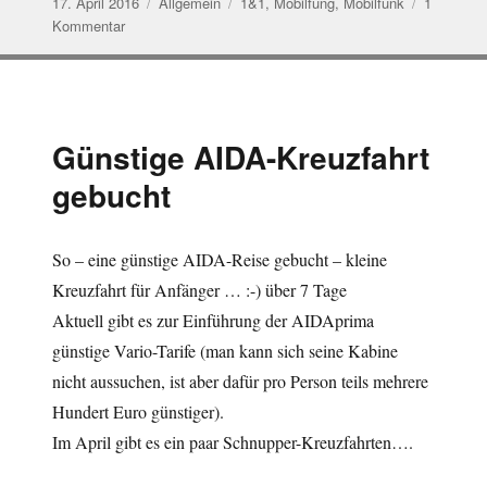
Veröffentlicht
Kategorien
Schlagwörter
17. April 2016
Allgemein
1&1
,
Mobilfung
,
Mobilfunk
1
am
zu
Kommentar
1und1
Mobil-
Tarife
nochmals
günstiger
Günstige AIDA-Kreuzfahrt
gebucht
So – eine günstige AIDA-Reise gebucht – kleine
Kreuzfahrt für Anfänger … :-) über 7 Tage
Aktuell gibt es zur Einführung der AIDAprima
günstige Vario-Tarife (man kann sich seine Kabine
nicht aussuchen, ist aber dafür pro Person teils mehrere
Hundert Euro günstiger).
Im April gibt es ein paar Schnupper-Kreuzfahrten….