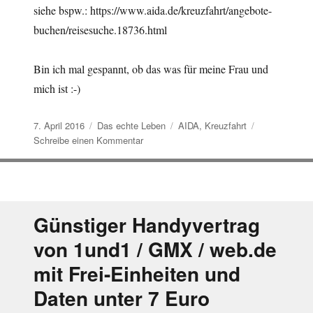
siehe bspw.: https://www.aida.de/kreuzfahrt/angebote-
buchen/reisesuche.18736.html
Bin ich mal gespannt, ob das was für meine Frau und
mich ist :-)
Veröffentlicht
Kategorien
Schlagwörter
7. April 2016
Das echte Leben
AIDA
,
Kreuzfahrt
am
zu
Schreibe einen Kommentar
Günstige
AIDA-
Kreuzfahrt
gebucht
Günstiger Handyvertrag
von 1und1 / GMX / web.de
mit Frei-Einheiten und
Daten unter 7 Euro