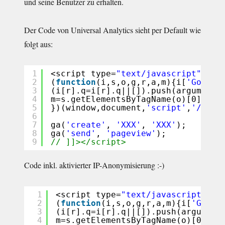
und seine Benutzer zu erhalten.
Der Code von Universal Analytics sieht per Default wie
folgt aus:
1
<script type=
"text/javascript"
>
// 
2
(
function
(i,s,o,g,r,a,m){i[
'Google
3
(i[r].q=i[r].q||[]).push(arguments
4
m=s.getElementsByTagName(o)[0];a.
a
5
})(window,document,
'script'
,
'//www
6
7
ga(
'create'
, 
'XXX'
, 
'XXX'
);
8
ga(
'send'
, 
'pageview'
);
9
// ]]></script>
Code inkl. aktivierter IP-Anonymisierung :-)
1
<script type=
"text/javascript"
>
//
2
(
function
(i,s,o,g,r,a,m){i[
'Googl
3
(i[r].q=i[r].q||[]).push(argument
4
m=s.getElementsByTagName(o)[0];a.