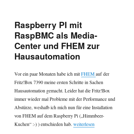
XBMC-
Modul
und
Raspberry
Raspberry PI mit
Pi
RaspBMC als Media-
Center und FHEM zur
Hausautomation
Vor ein paar Monaten habe ich mit
FHEM
auf der
Fritz!Box 7390 meine ersten Schritte in Sachen
Hausautomation gemacht. Leider hat die Fritz!Box
immer wieder mal Probleme mit der Performance und
Abstürze, weshalb ich mich nun für eine Installation
von FHEM auf dem Raspberry Pi („Himmbeer-
„Raspberry PI mit RaspBMC al
Kuchen“ :-) ) entschieden hab.
weiterlesen