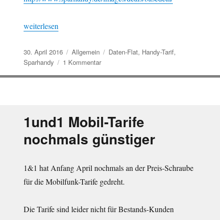
„3GB-Datentarif bei Sparhandy für unter 13 Euro“
weiterlesen
Veröffentlicht
Kategorien
Schlagwörter
30. April 2016
Allgemein
Daten-Flat
,
Handy-Tarif
,
am
zu
Sparhandy
1 Kommentar
3GB-
Datentarif
bei
Sparhandy
für
1und1 Mobil-Tarife
unter
nochmals günstiger
13
Euro
1&1 hat Anfang April nochmals an der Preis-Schraube
für die Mobilfunk-Tarife gedreht.
Die Tarife sind leider nicht für Bestands-Kunden