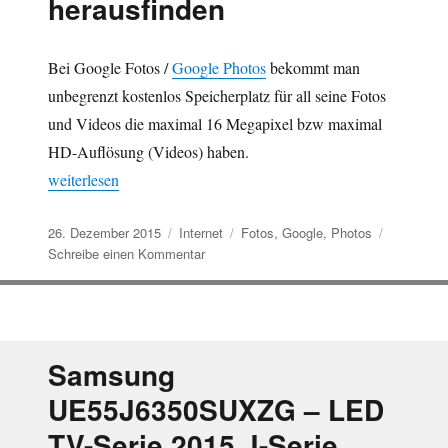
herausfinden
Daten
unter
7
Bei Google Fotos /
Google Photos
bekommt man
Euro
unbegrenzt kostenlos Speicherplatz für all seine Fotos
und Videos die maximal 16 Megapixel bzw maximal
HD-Auflösung (Videos) haben.
„Google Fotos – kostenlosen Speicherplatz bereinigen – belegt
weiterlesen
Veröffentlicht
Kategorien
Schlagwörter
26. Dezember 2015
Internet
Fotos
,
Google
,
Photos
am
zu
Schreibe einen Kommentar
Google
Fotos
–
kostenlosen
Speicherplatz
Samsung
bereinigen
UE55J6350SUXZG – LED
–
belegten
TV-Serie 2015 J-Serie
Speicherplatz