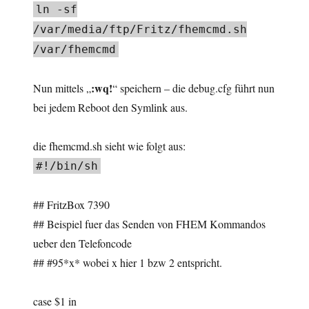
ln -sf
/var/media/ftp/Fritz/fhemcmd.sh
/var/fhemcmd
:wq!
Nun mittels „
“ speichern – die debug.cfg führt nun
bei jedem Reboot den Symlink aus.
die fhemcmd.sh sieht wie folgt aus:
#!/bin/sh
## FritzBox 7390
## Beispiel fuer das Senden von FHEM Kommandos
ueber den Telefoncode
## #95*x* wobei x hier 1 bzw 2 entspricht.
case $1 in