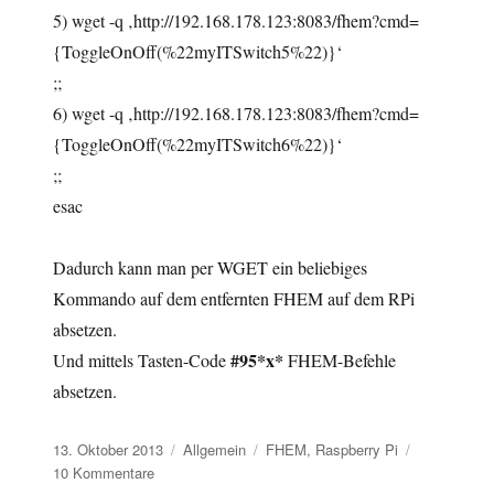
5) wget -q ‚http://192.168.178.123:8083/fhem?cmd=
{ToggleOnOff(%22myITSwitch5%22)}‘
;;
6) wget -q ‚http://192.168.178.123:8083/fhem?cmd=
{ToggleOnOff(%22myITSwitch6%22)}‘
;;
esac
Dadurch kann man per WGET ein beliebiges
Kommando auf dem entfernten FHEM auf dem RPi
absetzen.
#95*x*
Und mittels Tasten-Code
FHEM-Befehle
absetzen.
Veröffentlicht
Kategorien
Schlagwörter
13. Oktober 2013
Allgemein
FHEM
,
Raspberry Pi
am
zu
10 Kommentare