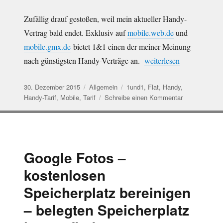
Zufällig drauf gestoßen, weil mein aktueller Handy-
Vertrag bald endet. Exklusiv auf
mobile.web.de
und
mobile.gmx.de
bietet 1&1 einen der meiner Meinung
„Günstiger Handyvertrag
nach günstigsten Handy-Verträge an.
weiterlesen
Veröffentlicht
Kategorien
Schlagwörter
30. Dezember 2015
Allgemein
1und1
,
Flat
,
Handy
,
am
zu
Handy-Tarif
,
Mobile
,
Tarif
Schreibe einen Kommentar
Günstiger
Handyvertrag
von
1und1
/
Google Fotos –
GMX
kostenlosen
/
web.de
Speicherplatz bereinigen
mit
Frei-
– belegten Speicherplatz
Einheiten
und