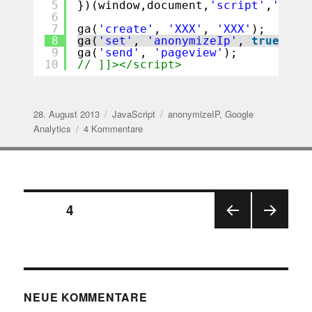
5
})(window,document,
'script'
,
'//ww
6
7
ga(
'create'
, 
'XXX'
, 
'XXX'
);
8
ga(
'set'
, 
'anonymizeIp'
, 
true
);
9
ga(
'send'
, 
'pageview'
);
10
// ]]></script>
Veröffentlicht
Kategorien
Schlagwörter
28. August 2013
JavaScript
anonymizeIP
,
Google
am
zu
Analytics
4 Kommentare
Google
Universal
Analytics
–
Seitennummerierung
Anonymize
SEITE
4
IP
VOR
NÄC
der
HERI
HSTE
GE
SEIT
Beiträge
SEIT
E
E
NEUE KOMMENTARE