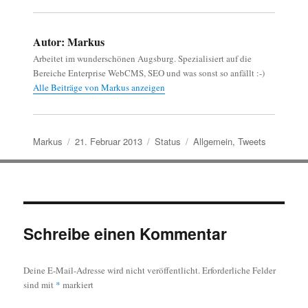
Autor:
Markus
Arbeitet im wunderschönen Augsburg. Spezialisiert auf die
Bereiche Enterprise WebCMS, SEO und was sonst so anfällt :-)
Alle Beiträge von Markus anzeigen
Autor
Veröffentlicht
Format
Kategorien
Markus
21. Februar 2013
Status
Allgemein
,
Tweets
am
Schreibe einen Kommentar
Deine E-Mail-Adresse wird nicht veröffentlicht.
Erforderliche Felder
sind mit
*
markiert