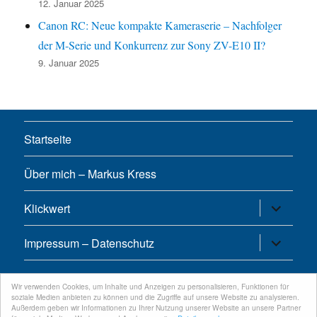
12. Januar 2025
Canon RC: Neue kompakte Kameraserie – Nachfolger
der M-Serie und Konkurrenz zur Sony ZV-E10 II?
9. Januar 2025
Startseite
Über mich – Markus Kress
Untermen
Klickwert
öffnen
Untermen
Impressum – Datenschutz
öffnen
Wir verwenden Cookies, um Inhalte und Anzeigen zu personalisieren, Funktionen für
Twitter
Feed
Google+
Facebook
Xing
soziale Medien anbieten zu können und die Zugriffe auf unsere Website zu analysieren.
Außerdem geben wir Informationen zu Ihrer Nutzung unserer Website an unsere Partner