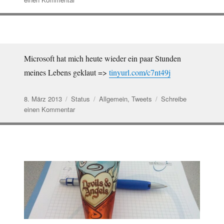
Versandkostenfrei
bestellen
bis
11.03.13,
24:00
Microsoft hat mich heute wieder ein paar Stunden
Uh…
meines Lebens geklaut =>
tinyurl.com/c7nt49j
Veröffentlicht
Format
Kategorien
8. März 2013
Status
Allgemein
,
Tweets
Schreibe
am
zu
einen Kommentar
Microsoft
hat
mich
heute
wieder
ein
paar
Stunden
m…