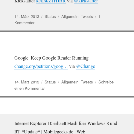
Kickstarter
kck.st/Z1HJRR
via
@kickstarter
es
alle
überleben…
Veröffentlicht
Format
Kategorien
14. März 2013
Status
Allgemein
,
Tweets
1
am
zu
Kommentar
The
Veronica
Mars
Movie
Project
Google: Keep Google Reader Running
by
change.org/petitions/goog…
via
@Change
Rob
Thomas
—
Veröffentlicht
Format
Kategorien
14. März 2013
Status
Allgemein
,
Tweets
Schreibe
Ki…
am
zu
einen Kommentar
Google:
Keep
Google
Reader
Running
Internet Explorer 10 erhaelt Flash fuer Windows 8 und
https://t.co/sy…
RT *Update* | Mobilegeeks.de | Web