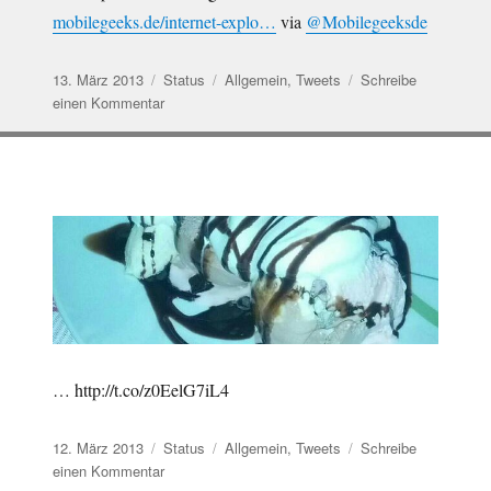
mobilegeeks.de/internet-explo…
via
@Mobilegeeksde
Veröffentlicht
Format
Kategorien
13. März 2013
Status
Allgemein
,
Tweets
Schreibe
am
zu
einen Kommentar
Internet
Explorer
10
erhaelt
Flash
fuer
Windows
8…
… http://t.co/z0EelG7iL4
Veröffentlicht
Format
Kategorien
12. März 2013
Status
Allgemein
,
Tweets
Schreibe
am
zu
einen Kommentar