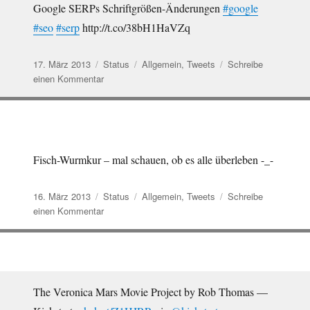
Google SERPs Schriftgrößen-Änderungen
#google
#seo
#serp
http://t.co/38bH1HaVZq
Veröffentlicht
Format
Kategorien
17. März 2013
Status
Allgemein
,
Tweets
Schreibe
am
zu
einen Kommentar
Google
SERPs
Schriftgrößen-
Änderungen
#google
Fisch-Wurmkur – mal schauen, ob es alle überleben -_-
#seo…
Veröffentlicht
Format
Kategorien
16. März 2013
Status
Allgemein
,
Tweets
Schreibe
am
zu
einen Kommentar
Fisch-
Wurmkur
–
mal
schauen,
The Veronica Mars Movie Project by Rob Thomas —
ob