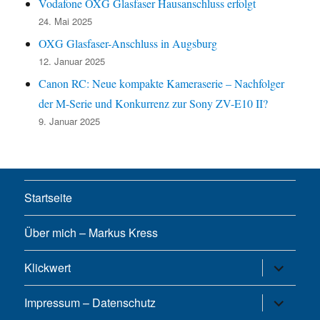
Vodafone OXG Glasfaser Hausanschluss erfolgt
24. Mai 2025
OXG Glasfaser-Anschluss in Augsburg
12. Januar 2025
Canon RC: Neue kompakte Kameraserie – Nachfolger
der M-Serie und Konkurrenz zur Sony ZV-E10 II?
9. Januar 2025
Startseite
Über mich – Markus Kress
Untermen
Klickwert
öffnen
Untermen
Impressum – Datenschutz
öffnen