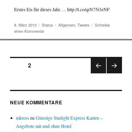
Erstes Eis für dieses Jahr…. http://t.co/qrN75i3eNF
Veröffentlicht
Format
Kategorien
8. März 2013
Status
Allgemein
,
Tweets
Schreibe
am
zu
einen Kommentar
Erstes
Eis
für
dieses
Seitennummerierung
Jahr….
SEITE
2
http://t.co/qrN75i3…
VOR
NÄC
der
HERI
HSTE
GE
SEIT
Beiträge
SEIT
E
E
NEUE KOMMENTARE
mkress
zu
Günstige Starlight Express Karten –
Angebote mit und ohne Hotel