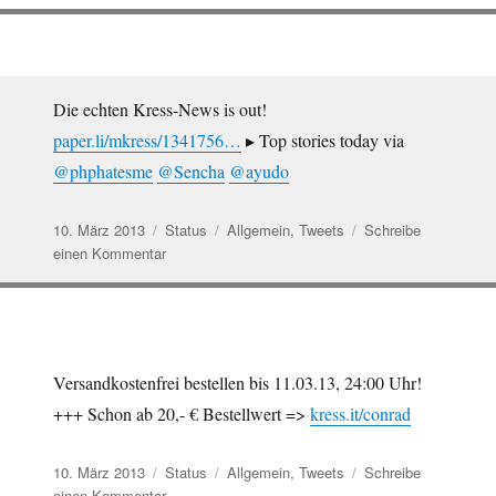
…
http://t.co/z0EelG7iL4
Die echten Kress-News is out!
paper.li/mkress/1341756…
▸ Top stories today via
@phphatesme
@Sencha
@ayudo
Veröffentlicht
Format
Kategorien
10. März 2013
Status
Allgemein
,
Tweets
Schreibe
am
zu
einen Kommentar
Die
echten
Kress-
News
is
Versandkostenfrei bestellen bis 11.03.13, 24:00 Uhr!
out!
+++ Schon ab 20,- € Bestellwert =>
kress.it/conrad
http://t.co/Qy1WWNmw…
Veröffentlicht
Format
Kategorien
10. März 2013
Status
Allgemein
,
Tweets
Schreibe
am
zu
einen Kommentar