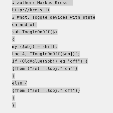
# author: Markus Kress -
http://kress.it
# What: Toggle devices with state
on and off
sub ToggleOnOff($)
{
my ($obj) = shift;
Log 4, "ToggleOnOff($obj)";
if (OldValue($obj) eq "off") {
{fhem ("set ".$obj." on")}
}
else {
{fhem ("set ".$obj." off")}
}
}