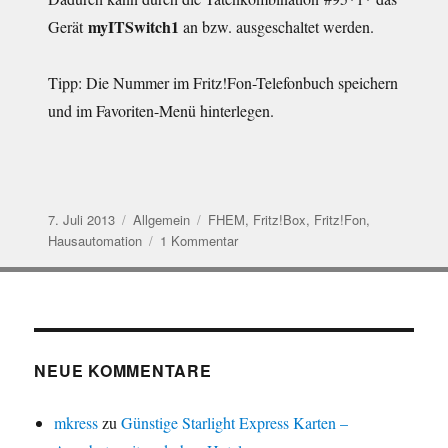
myITSwitch1
Gerät
an bzw. ausgeschaltet werden.
Tipp: Die Nummer im Fritz!Fon-Telefonbuch speichern
und im Favoriten-Menü hinterlegen.
Veröffentlicht
Kategorien
Schlagwörter
7. Juli 2013
Allgemein
FHEM
,
Fritz!Box
,
Fritz!Fon
,
am
zu
Hausautomation
1 Kommentar
Hausautomation
mit
Fritz!Box,
FHEM,
CUL
und
NEUE KOMMENTARE
Fritz!Fon
mkress
zu
Günstige Starlight Express Karten –