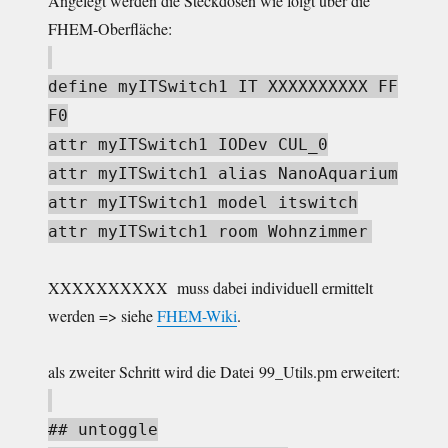
Angelegt werden die Steckdosen wie folgt über die
FHEM-Oberfläche:
define myITSwitch1 IT XXXXXXXXXX FF
F0
attr myITSwitch1 IODev CUL_0
attr myITSwitch1 alias NanoAquarium
attr myITSwitch1 model itswitch
attr myITSwitch1 room Wohnzimmer
XXXXXXXXXX muss dabei individuell ermittelt
werden => siehe
FHEM-Wiki
.
als zweiter Schritt wird die Datei 99_Utils.pm erweitert:
## untoggle