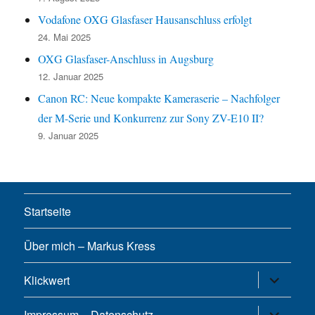
Vodafone OXG Glasfaser Hausanschluss erfolgt
24. Mai 2025
OXG Glasfaser-Anschluss in Augsburg
12. Januar 2025
Canon RC: Neue kompakte Kameraserie – Nachfolger
der M-Serie und Konkurrenz zur Sony ZV-E10 II?
9. Januar 2025
Startseite
Über mich – Markus Kress
Untermen
Klickwert
öffnen
Untermen
Impressum – Datenschutz