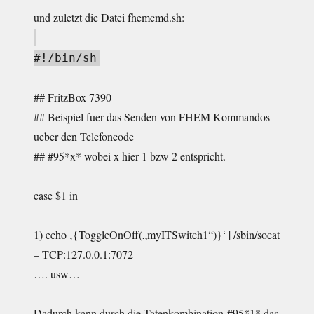
und zuletzt die Datei fhemcmd.sh:
#!/bin/sh
## FritzBox 7390
## Beispiel fuer das Senden von FHEM Kommandos
ueber den Telefoncode
## #95*x* wobei x hier 1 bzw 2 entspricht.
case $1 in
1) echo ‚{ToggleOnOff(„myITSwitch1“)}‘ | /sbin/socat
– TCP:127.0.0.1:7072
…. usw…
Dadurch kann durch die Tatenkombination #95*1* das