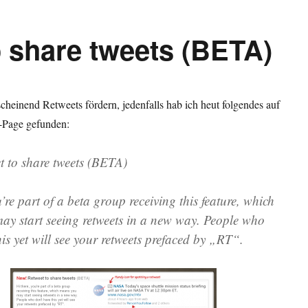
 share tweets (BETA)
scheinend Retweets fördern, jedenfalls hab ich heut folgendes auf
r-Page gefunden:
 to share tweets (BETA)
’re part of a beta group receiving this feature, which
y start seeing retweets in a new way. People who
his yet will see your retweets prefaced by „RT“.