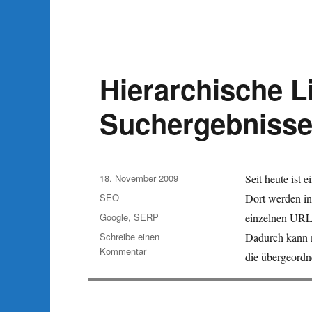
1
Download
Hierarchische L
Suchergebniss
Veröffentlicht
18. November 2009
Seit heute ist 
am
Kategorien
SEO
Dort werden in
Schlagwörter
Google
,
SERP
einzelnen URL 
Schreibe einen
Dadurch kann ma
zu
Kommentar
die übergeordn
Hierarchische
Links
in
Google-