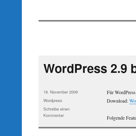
WordPress 2.9 
Veröffentlicht
18. November 2009
Für WordPress 2
am
Kategorien
Wordpress
Download:
Wor
Schreibe einen
zu
Kommentar
Folgende Featu
WordPress
2.9
beta