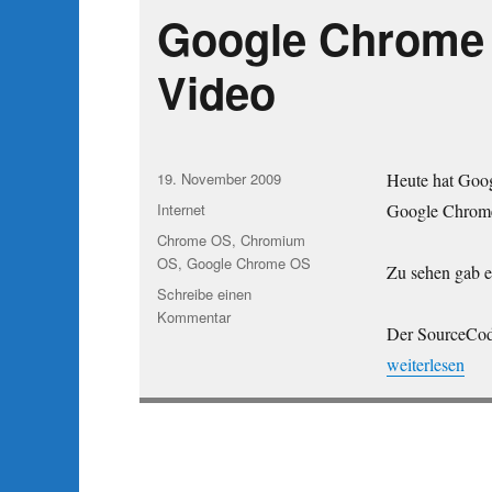
Google Chrome
Video
Veröffentlicht
19. November 2009
Heute hat Goo
am
Kategorien
Internet
Google Chrome,
Schlagwörter
Chrome OS
,
Chromium
OS
,
Google Chrome OS
Zu sehen gab es
Schreibe einen
zu
Kommentar
Der SourceCod
Google
Chrome
„Google Chro
weiterlesen
OS
–
Chromium
OS
–