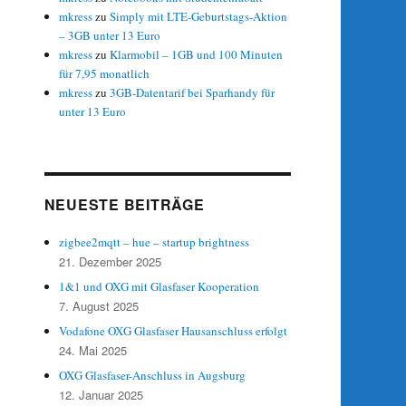
mkress
zu
Simply mit LTE-Geburtstags-Aktion
– 3GB unter 13 Euro
mkress
zu
Klarmobil – 1GB und 100 Minuten
für 7,95 monatlich
mkress
zu
3GB-Datentarif bei Sparhandy für
unter 13 Euro
NEUESTE BEITRÄGE
zigbee2mqtt – hue – startup brightness
21. Dezember 2025
1&1 und OXG mit Glasfaser Kooperation
7. August 2025
Vodafone OXG Glasfaser Hausanschluss erfolgt
24. Mai 2025
OXG Glasfaser-Anschluss in Augsburg
12. Januar 2025