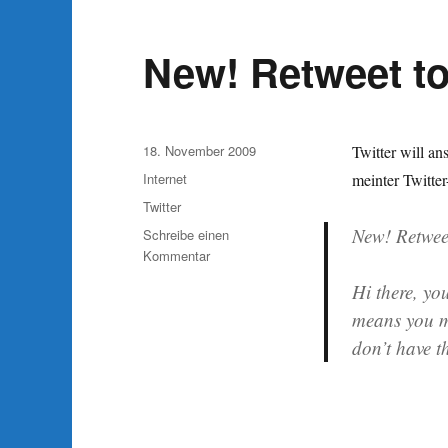
Video
New! Retweet to
Veröffentlicht
18. November 2009
Twitter will an
am
Kategorien
Internet
meinter Twitte
Schlagwörter
Twitter
New! Retweet
Schreibe einen
zu
Kommentar
New!
Hi there, you
Retweet
means you ma
to
share
don’t have t
tweets
(BETA)